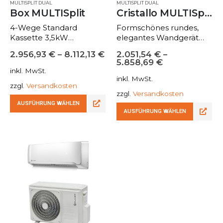
MULTISPLIT DUAL
MULTISPLIT DUAL
Box MULTISplit
Cristallo MULTISplit
4-Wege Standard
Formschönes rundes,
Kassette 3,5kW
elegantes Wandgerät
Kompaktes Design
Geräuscharmer Betrieb
2.956,93
€
–
8.112,13
€
2.051,54
€
–
60x60cm
Komplette Serie von
5.858,69
€
Optional auch Wi-Fi
9000 – 24000Btu/h
inkl. MwSt.
Externer
Kompatibel in den
inkl. MwSt.
zzgl.
Versandkosten
Frischluftanschluss
Systemen MONO &
zzgl.
Versandkosten
möglich
MULTISplit
AUSFÜHRUNG WÄHLEN
Wi-Fi Standard um das
AUSFÜHRUNG WÄHLEN
Gerät über App
NetHome Plus für
Android oder iOS zu…