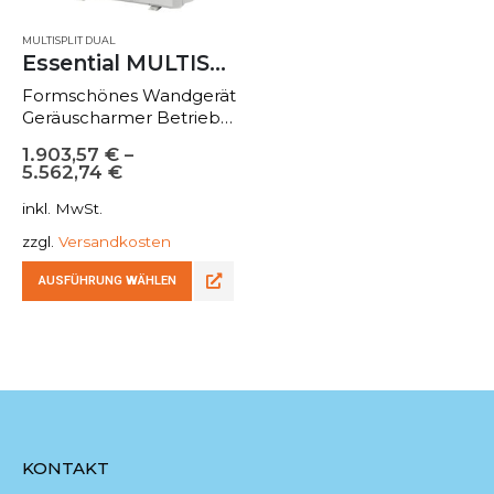
MULTISPLIT DUAL
Essential MULTISplit
Formschönes Wandgerät
Geräuscharmer Betrieb
Komplette Serie von
1.903,57
€
–
9000 – 24000Btu/h
5.562,74
€
Kompatibel in den
Systemen MONO &
inkl. MwSt.
MULTISplit
zzgl.
Versandkosten
Energyclass Kühlen A++
Heizen A+
AUSFÜHRUNG WÄHLEN
KONTAKT